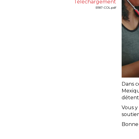
Téléchargement
B187-COL.pdf
Dans c
Mexique
détenti
Vous y
soutien
Bonne 