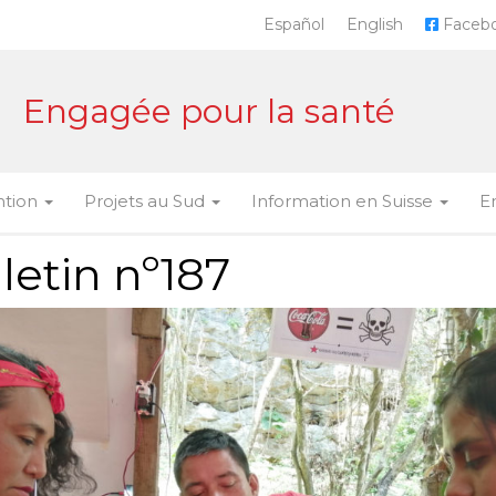
Español
English
Faceb
Engagée pour la santé
ntion
Projets au Sud
Information en Suisse
E
letin nº187