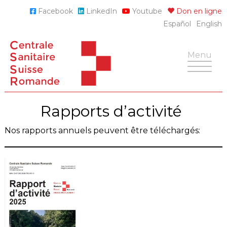
Skip
Facebook
LinkedIn
Youtube
Don en ligne
to
Español
English
content
Toggle
Menu
navigatio
Rapports d’activité
Nos rapports annuels peuvent être téléchargés: