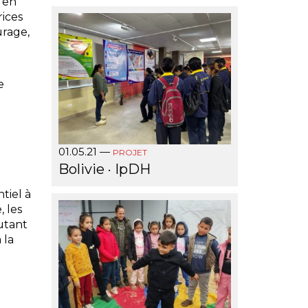
 en
rices
urage,
e
01.05.21
—
PROJET
Bolivie · IpDH
tiel à
, les
autant
 la