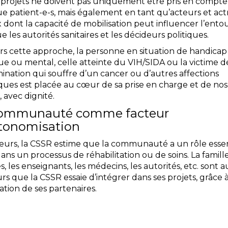
 projets ne doivent pas uniquement être pris en compte
e patient-e-s, mais également en tant qu’acteurs et act
 dont la capacité de mobilisation peut influencer l’ento
ue les autorités sanitaires et les décideurs politiques.
ers cette approche, la personne en situation de handicap
ue ou mental, celle atteinte du VIH/SIDA ou la victime d
ination qui souffre d’un cancer ou d’autres affections
ques est placée au cœur de sa prise en charge et de nos
, avec dignité.
communauté comme facteur
tonomisation
lleurs, la CSSR estime que la communauté a un rôle essen
ans un processus de réhabilitation ou de soins. La famille
, les enseignants, les médecins, les autorités, etc. sont 
rs que la CSSR essaie d’intégrer dans ses projets, grâce à
ation de ses partenaires.