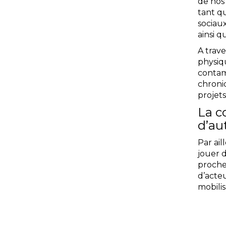
de nos
tant qu
sociaux
ainsi q
A trav
physiq
contam
chroni
projets
La 
d’au
Par ai
jouer d
proches
d’acteu
mobilis