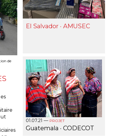
El Salvador · AMUSEC
tion de
ES
les
itaire
eut
01.07.21
—
PROJET
Guatemala · CODECOT
ciaires