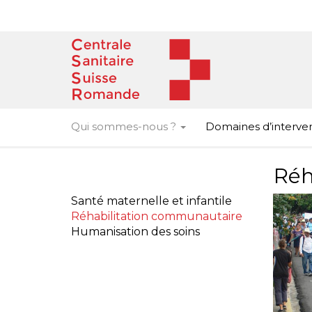
Skip
to
content
Qui sommes-nous ?
Domaines d’interve
Réh
Santé maternelle et infantile
Réhabilitation communautaire
Humanisation des soins