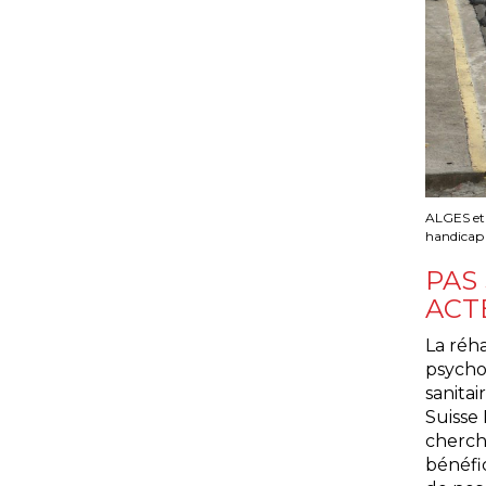
ALGES et L
handicap
PAS
ACT
La réha
psychos
sanitai
Suisse 
cherche
bénéfic