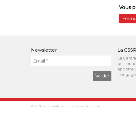
Vous p
Formul
Newsletter
La CSSR
La Centra
qui souti
apporte u
s’engagen
© 2026 — Centrale Sanitaire Suisse Romande