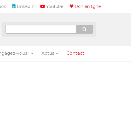
ook
LinkedIn
Youtube
Don en ligne
ngagez-vous !
Actus
Contact