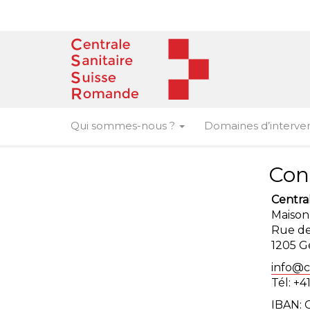
Skip
to
content
Qui sommes-nous ?
Domaines d’interve
Con
Centra
Maison 
Rue de
1205 G
info@c
Tél: +4
IBAN: 