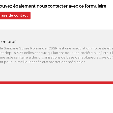
ouvez également nous contacter avec ce formulaire
aire de contact
 en bref
le Sanitaire Suisse Romande (CSSR) est une association modeste et 
ent depuis 1937 celles et ceux qui luttent pour une société plus juste. El
ne aide sanitaire à des organisations de base dans plusieurs pays du
t pour un meilleur accès aux prestations médicales.