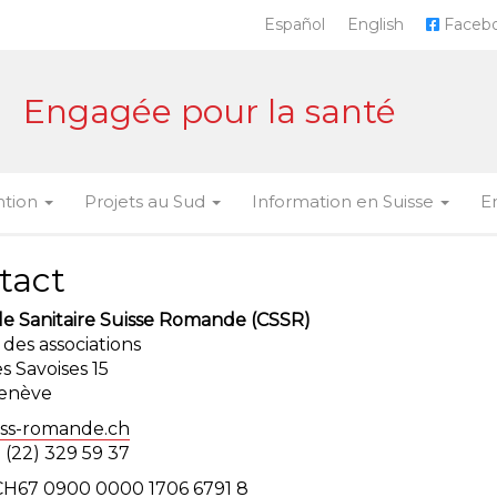
Español
English
Faceb
Engagée pour la santé
ntion
Projets au Sud
Information en Suisse
E
tact
le Sanitaire Suisse Romande (CSSR)
des associations
s Savoises 15
enève
ss-romande.ch
1 (22) 329 59 37
CH67 0900 0000 1706 6791 8