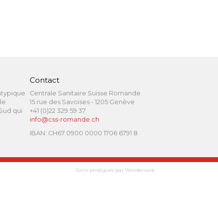
Contact
atypique
Centrale Sanitaire Suisse Romande
le
15 rue des Savoises - 1205 Genève
 Sud qui
+41 (0)22 329 59 37
info@css-romande.ch
IBAN: CH67 0900 0000 1706 6791 8
Soins prodigués par Wonderweb