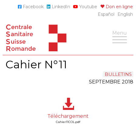
Skip
Facebook
LinkedIn
Youtube
Don en ligne
to
Español
English
content
Toggle
Menu
navigatio
Cahier N°11
BULLETINS
SEPTEMBRE 2018
Téléchargement
Cahier11COL.pdf