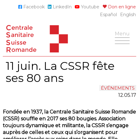
Skip
Facebook
LinkedIn
Youtube
Don en ligne
to
Español
English
content
Toggle
Menu
navigatio
11 juin. La CSSR fête
ses 80 ans
ÉVÉNEMENTS
12.05.17
Fondée en 1937, la Centrale Sanitaire Suisse Romande
(CSSR) souffle en 2017
ses 80 bougies. Association
toujours dynamique et militante, la CSSR s’engage
auprès de celles et ceux qui s’organisent pour