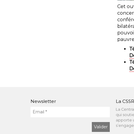
Cet ouv
concer
confér
bilatér
pouvoir
pauvres
T
D
T
D
Newsletter
La CSSR
La Centra
qui souti
apporte u
s’engagen