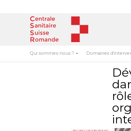
Skip
to
content
Qui sommes-nous ?
Domaines d’interve
Dé
dan
rôl
org
int