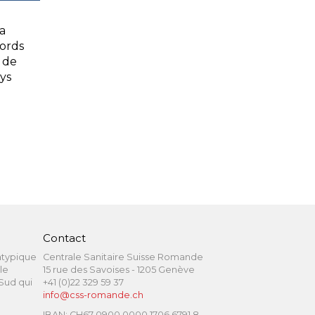
a
ords
 de
ys
Contact
atypique
Centrale Sanitaire Suisse Romande
le
15 rue des Savoises - 1205 Genève
 Sud qui
+41 (0)22 329 59 37
info@css-romande.ch
IBAN: CH67 0900 0000 1706 6791 8