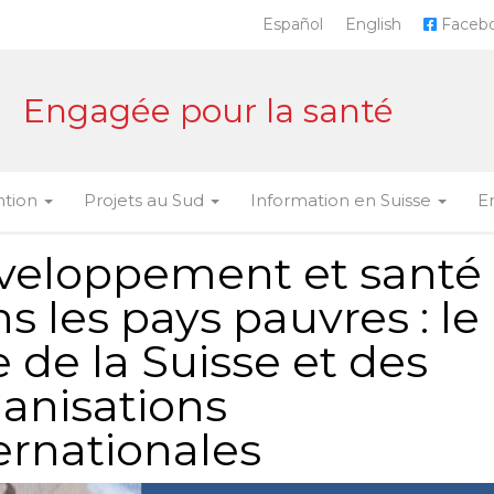
Español
English
Faceb
Engagée pour la santé
ntion
Projets au Sud
Information en Suisse
E
veloppement et santé
s les pays pauvres : le
e de la Suisse et des
anisations
ernationales