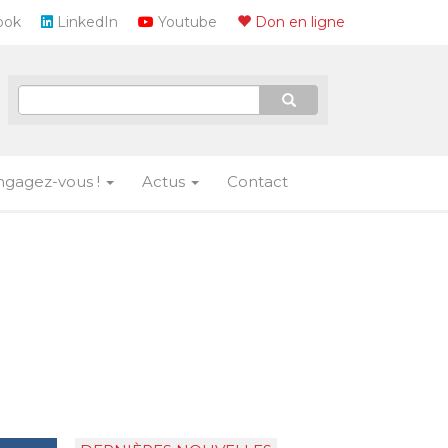
ook
LinkedIn
Youtube
Don en ligne
ngagez-vous !
Actus
Contact