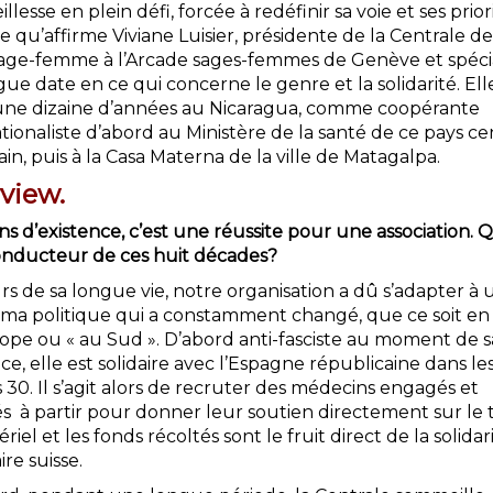
illesse en plein défi, forcée à redéfinir sa voie et ses priori
e qu’affirme Viviane Luisier, présidente de la Centrale d
sage-femme à l’Arcade sages-femmes de Genève et spécia
ue date en ce qui concerne le genre et la solidarité. Ell
une dizaine d’années au Nicaragua, comme coopérante
tionaliste d’abord au Ministère de la santé de ce pays ce
in, puis à la Casa Materna de la ville de Matagalpa.
rview.
ns d’existence, c’est une réussite pour une association. 
 conducteur de ces huit décades?
s de sa longue vie, notre organisation a dû s’adapter à 
ma politique qui a constamment changé, que ce soit en 
ope ou « au Sud ». D’abord anti-fasciste au moment de s
ce, elle est solidaire avec l’Espagne républicaine dans le
30. Il s’agit alors de recruter des médecins engagés et
s à partir pour donner leur soutien directement sur le t
riel et les fonds récoltés sont le fruit direct de la solidar
re suisse.