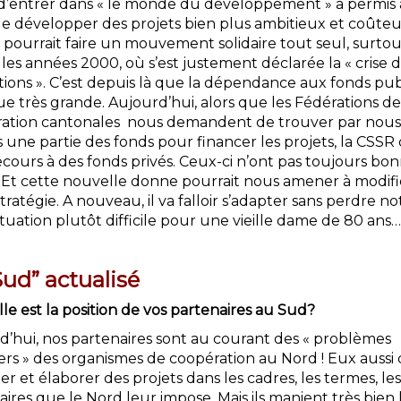
t d’entrer dans « le monde du développement » a permis 
e développer des projets bien plus ambitieux et coûte
 pourrait faire un mouvement solidaire tout seul, surtou
les années 2000, où s’est justement déclarée la « crise 
tions ». C’est depuis là que la dépendance aux fonds pub
e très grande. Aujourd’hui, alors que les Fédérations de
ation cantonales nous demandent de trouver par nous
ne partie des fonds pour financer les projets, la CSSR 
ecours à des fonds privés. Ceux-ci n’ont pas toujours bo
 Et cette nouvelle donne pourrait nous amener à modifi
tratégie. A nouveau, il va falloir s’adapter sans perdre no
tuation plutôt difficile pour une vieille dame de 80 ans…
Sud” actualisé
le est la position de vos partenaires au Sud?
d’hui, nos partenaires sont au courant des « problèmes
ers » des organismes de coopération au Nord ! Eux aussi
er et élaborer des projets dans les cadres, les termes, les
ires que le Nord leur impose. Mais ils manient très bien 