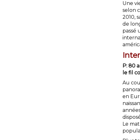
Une vie
selon c
2010, 
de long
passé 
interna
américa
Inte
P: 80 a
le fil
Au cour
panora
en Eur
naissan
années 
disposé
Le maté
populai