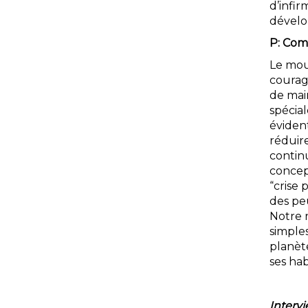
d’infir
dévelop
P: Com
Le mou
courag
de main
spécia
évident
réduir
continu
concept
“crise
des peu
Notre r
simples
planèt
ses hab
Intervi