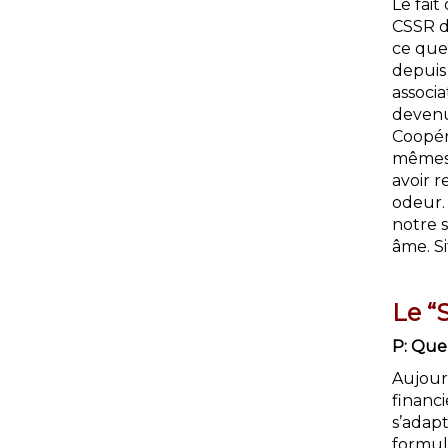
Le fai
CSSR d
ce que
depuis 
associa
devenu
Coopér
mêmes u
avoir r
odeur.
notre s
âme. Si
Le “
P: Quel
Aujour
financi
s’adapt
formula