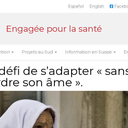
Español
English
Faceb
Engagée pour la santé
ntion
Projets au Sud
Information en Suisse
E
défi de s’adapter « san
dre son âme ».