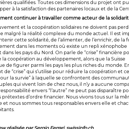
mières qualifiées. Toutes ces dimensions du projet ont pu
per à la satisfaction des partenaires locaux et de la Cent
ment continuer à travailler comme acteur de la solidari
vement et la coopération solidaires ne doivent pas perd
e malgré la réalité complexe du monde actuel. Il est im
tenir cette solidarité, de l’alimenter, de l’enrichir, de la fo
lement dans les moments où existe un repli xénophobe
 dans les pays du Nord. On parle de “crise” financière p
e la coopération au développement, alors que la Suisse
e de figurer parmi les pays les plus riches du monde. En
 de “crise” qui s’utilise pour réduire la coopération et ce
 pour la survie” à laquelle se confrontent des communau
ples qui vivent loin de chez nous, il n’y a aucune compa
esponsabilité envers “l’autre” ne peut pas disparaître p
 prétextes d’ordre financier. Nous vivons tous sur la m
e et nous sommes tous responsables envers elle et cha
itants.
ew réalisée par Sergio Ferrari, swissinfo.ch