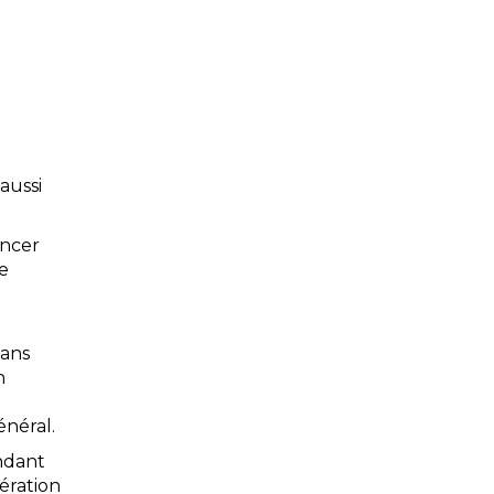
aussi
ancer
e
Hans
n
néral.
ndant
bération