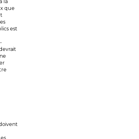
à la
ux que
t
des
lics est
-
devrait
nne
er
tre
 doivent
les