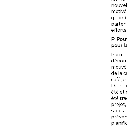
nouvell
motivé
quand l
parten
effort
P: Pou
pour l
Parmi l
dénomm
motivé
de la 
café, c
Dans c
été et 
été tr
projet
sages-
prévent
planifi