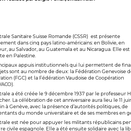
trale Sanitaire Suisse Romande (CSSR) est présente
ement dans cinq pays latino-américains: en Bolivie, en
ur, au Salvador, au Guatemala et au Nicaragua. Elle est 
te en Palestine.
ncipaux appuis institutionnels qui lui permettent de fin
ojets sont au nombre de deux: la Fédération Genevoise d
ation (FGC) et la Fédération Vaudoise de Coopération
VACO).
trale a été créée le 9 décembre 1937 par le professeur 
cher. La célébration de cet anniversaire aura lieu le 11 jui
n à Genève, avec la présence d’autorités politiques, de
entants du monde universitaire et de ses membres en gé
trale est née pour appuyer les militants républicains pe
re civile espagnole. Elle a été ensuite solidaire avec la li