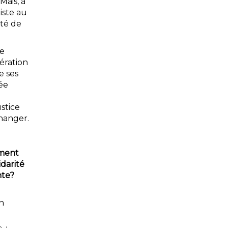
Mais, à
iste au
ité de
de
pération
e ses
ée
u
stice
changer.
mment
idarité
nte?
n