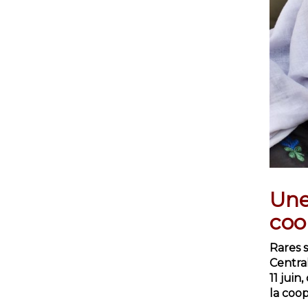
Une
coo
Rares s
Central
11 juin
la coo