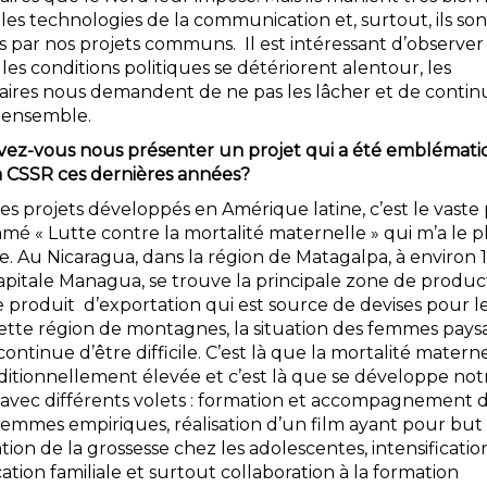
es technologies de la communication et, surtout, ils son
s par nos projets communs. Il est intéressant d’observer
es conditions politiques se détériorent alentour, les
aires nous demandent de ne pas les lâcher et de contin
s ensemble.
vez-vous nous présenter un projet qui a été emblémat
a CSSR ces dernières années?
es projets développés en Amérique latine, c’est le vaste 
é « Lutte contre la mortalité maternelle » qui m’a le p
e. Au Nicaragua, dans la région de Matagalpa, à environ
capitale Managua, se trouve la principale zone de produc
e produit d’exportation qui est source de devises pour le
ette région de montagnes, la situation des femmes pays
continue d’être difficile. C’est là que la mortalité materne
aditionnellement élevée et c’est là que se développe not
, avec différents volets : formation et accompagnement 
femmes empiriques, réalisation d’un film ayant pour but 
ion de la grossesse chez les adolescentes, intensificatio
cation familiale et surtout collaboration à la formation