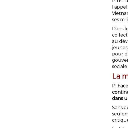
Plus ta
l’appel
Vietnam
ses mil
Dans l
collect
au dév
jeunes
pour d
gouver
sociale
La m
P: Fac
continu
dans u
Sans d
seulem
critiqu