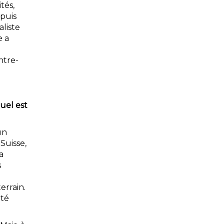
tés,
epuis
liste
e a
ntre-
Quel est
un
Suisse,
a
s
errain.
ité