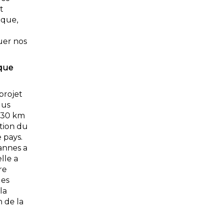
t
 que,
uer nos
ique
projet
lus
 130 km
tion du
 pays.
annes a
lle a
re
des
la
n de la