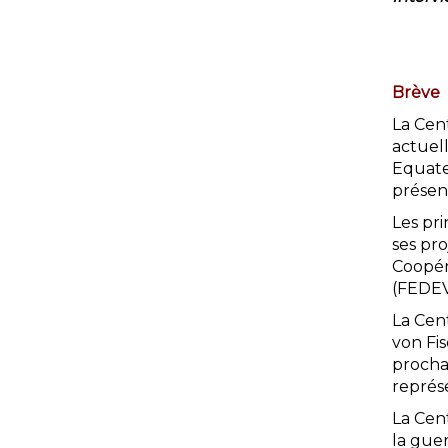
Brève
La Cen
actuell
Equate
présen
Les pri
ses pr
Coopér
(FEDE
La Cen
von Fis
prochai
représ
La Cen
la guer