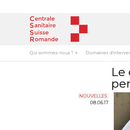
Skip
to
content
Qui sommes-nous ?
Domaines d’interve
Le 
per
NOUVELLES
08.06.17