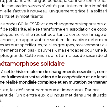
rd, pendant une longue période, la Centrale sommeille. 
 de camarades suisses révoltés par l’intervention impérial
, elle s’active à nouveau, uniquement grâce à la solidar
itants et sympathisants.
es années 80, la CSSR vit des changements importants: 
if de solidarité, elle se transforme en association de coo
eloppement. Elle réussit pourtant à conserver l’image d
 années, en apportant son soutien de manière détermin
es acteurs spécifiques, tels les groupes, mouvements o
nements non pas « pauvres », mais engagés pour une ju
 plus grande. Cette vision du futur n’a pas de raison de 
étamorphose solidaire
e à cette histoire pleine de changements essentiels, co
er à alimenter votre vision de la coopération et de la sol
ne réalité mondiale complexe et en mutation permane
oute, les défis sont nombreux et importants. Parlons
ent de l’un d’entre eux, qui nous met dans une situatio
e.