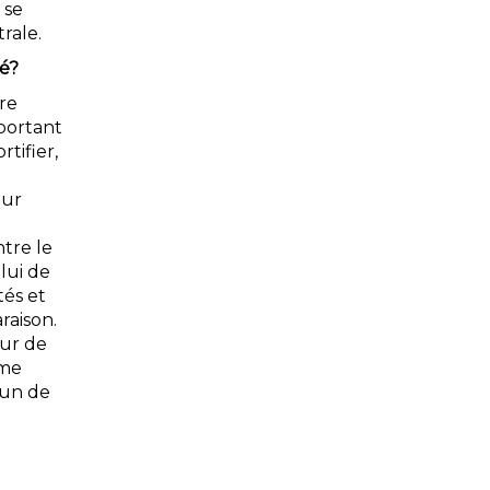
 se
rale.
té?
re
portant
rtifier,
our
tre le
lui de
tés et
raison.
our de
ême
cun de