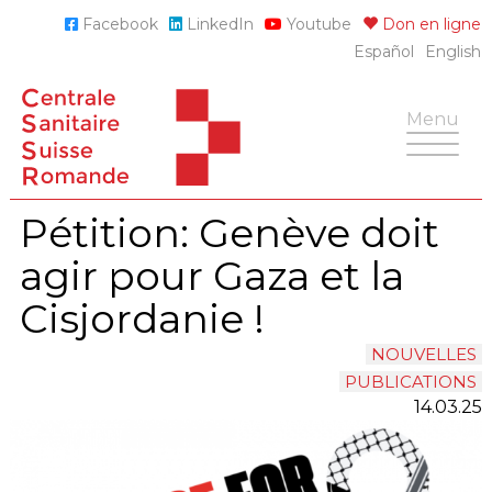
Skip
Facebook
LinkedIn
Youtube
Don en ligne
to
Español
English
content
Toggle
Menu
navigatio
Pétition: Genève doit
agir pour Gaza et la
Cisjordanie !
NOUVELLES
PUBLICATIONS
14.03.25