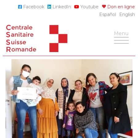
Skip
Facebook
LinkedIn
Youtube
Don en ligne
to
Español
English
content
Toggle
Menu
navigatio