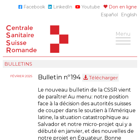
Skip
Facebook
LinkedIn
Youtube
Don en ligne
to
Español
English
content
Toggle
Menu
navigatio
BULLETINS
Bulletin nº194
FÉVRIER 2025
Télécharger
Le nouveau bulletin de la CSSR vient
de paraître! Au menu: notre position
face à la décision des autorités suisses
de couper dans le soutien à l’Amérique
latine, la situation catastrophique au
Salvador et notre micro-projet qui y a
débuté en janvier, et des nouvelles de
notre projet en Équateur. Bonne