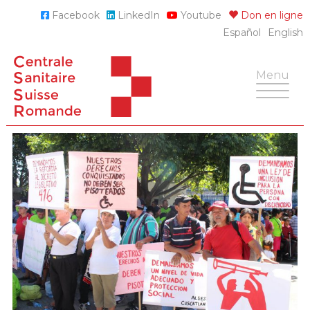
Skip
Facebook
LinkedIn
Youtube
Don en ligne
to
Español
English
content
Toggle
Menu
navigatio