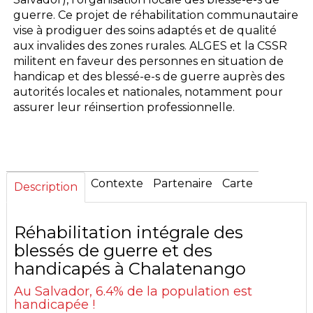
ce projet durant les prochaines années.
guerre. Ce projet de réhabilitation communautaire
vise à prodiguer des soins adaptés et de qualité
CHF
aux invalides des zones rurales. ALGES et la CSSR
militent en faveur des personnes en situation de
handicap et des blessé-e-s de guerre auprès des
Avec 30 CHF, vous assurez les
autorités locales et nationales, notamment pour
médicaments pendant 6 mois pour une
assurer leur réinsertion professionnelle.
personne en situation de handicap
Avec 50 CHF, vous permettez à une
personne en situation de handicap lourd
d’être conduite en ambulance à une
consultation médicale
Contexte
Partenaire
Carte
Description
Avec 100 CHF, vous assurez l’apport en
compléments alimentaires à une
Réhabilitation intégrale des
personne en situation de handicap durant
blessés de guerre et des
2 ans
handicapés à Chalatenango
Autre montant
Au Salvador, 6.4% de la population est
Je fais un don
handicapée !