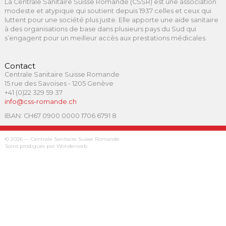
La Centrale Sanitaire Suisse Romande (CSSR) est une association
modeste et atypique qui soutient depuis 1937 celles et ceux qui
luttent pour une société plus juste. Elle apporte une aide sanitaire
à des organisations de base dans plusieurs pays du Sud qui
s’engagent pour un meilleur accès aux prestations médicales.
Contact
Centrale Sanitaire Suisse Romande
15 rue des Savoises - 1205 Genève
+41 (0)22 329 59 37
info@css-romande.ch
IBAN: CH67 0900 0000 1706 6791 8
© 2026 — Centrale Sanitaire Suisse Romande
Soins prodigués par Wonderweb