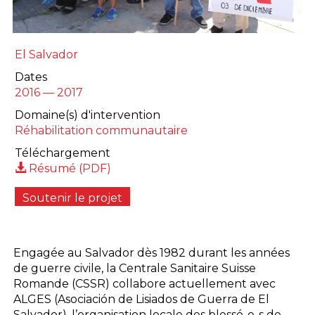
El Salvador
Dates
2016 — 2017
Domaine(s) d'intervention
Réhabilitation communautaire
Téléchargement
Résumé (PDF)
Soutenir le projet
La Centrale Sanitaire Suisse
fermer
Engagée au Salvador dès 1982 durant les années
Romande ne peut agir sur le
de guerre civile, la Centrale Sanitaire Suisse
long terme que grâce à votre
Romande (CSSR) collabore actuellement avec
engagement et votre générosité.
ALGES (Asociación de Lisiados de Guerra de El
Engagez-vous à nos côtés afin de soutenir
Salvador), l’organisation locale des blessé-e-s de