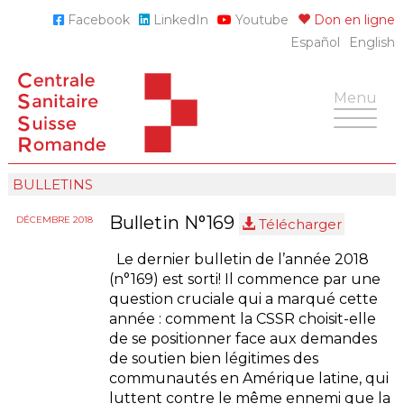
Skip
Facebook
LinkedIn
Youtube
Don en ligne
to
Español
English
content
Toggle
Menu
navigatio
BULLETINS
Bulletin N°169
DÉCEMBRE 2018
Télécharger
Le dernier bulletin de l’année 2018
(n°169) est sorti! Il commence par une
question cruciale qui a marqué cette
année : comment la CSSR choisit-elle
de se positionner face aux demandes
de soutien bien légitimes des
communautés en Amérique latine, qui
luttent contre le même ennemi que la