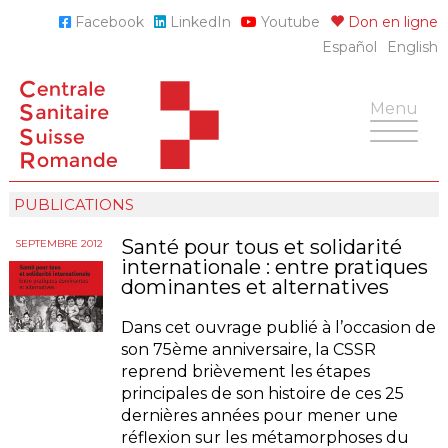
Skip
Facebook
LinkedIn
Youtube
Don en ligne
to
Español
English
content
Toggle
Menu
navigatio
PUBLICATIONS
Santé pour tous et solidarité
SEPTEMBRE 2012
internationale : entre pratiques
dominantes et alternatives
Dans cet ouvrage publié à l’occasion de
son 75ème anniversaire, la CSSR
reprend brièvement les étapes
principales de son histoire de ces 25
dernières années pour mener une
réflexion sur les métamorphoses du