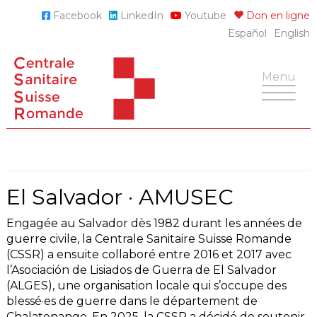
Skip
Facebook
LinkedIn
Youtube
Don en ligne
to
Español
English
content
Toggle
Menu
navigatio
El Salvador · AMUSEC
Engagée au Salvador dès 1982 durant les années de
guerre civile, la Centrale Sanitaire Suisse Romande
(CSSR) a ensuite collaboré entre 2016 et 2017 avec
l’Asociación de Lisiados de Guerra de El Salvador
(ALGES), une organisation locale qui s’occupe des
blessé·es de guerre dans le département de
Chalatenango. En 2025, la CSSR a décidé de soutenir