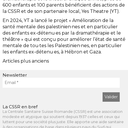
600 enfants et 100 parents bénéficient des actions de
la CSSR et de son partenaire local, Yes Theatre (YT).
En 2024, YT a lancé le projet « Amélioration de la
santé mentale des palestinien·nes et en particulier
des enfants ex-détenu·es par la dramathérapie et le
théâtre » qui est conçu pour améliorer l’état de santé
mentale de tou·tes les Palestinien·nes, en particulier
les enfants ex-détenu·es, à Hébron et Gaza.
Navigation
Articles plus anciens
des
articles
Newsletter
La CSSR en bref
La Centrale Sanitaire Suisse Romande (CSSR) est une association
modeste et atypique qui soutient depuis 1937 celles et ceux qui
luttent pour une société plus juste. Elle apporte une aide sanitaire
à des organisations de base dans plusieurs pays du Sud qui